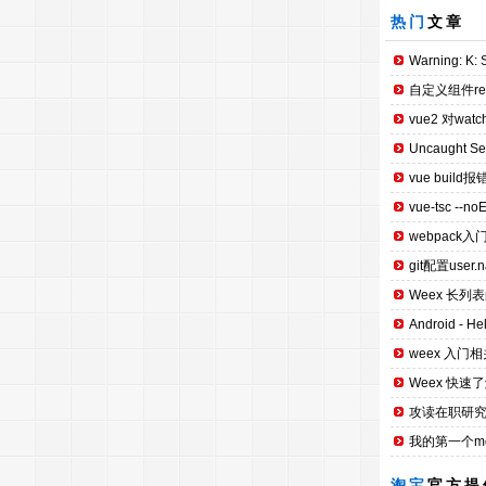
热门
文章
Warning: K: S
自定义组件re
vue2 对wat
Uncaught Secu
vue build报错：
vue-tsc --no
webpack入
git配置user.n
Weex 长列
Android - H
weex 入门相
Weex 快速
攻读在职研究
我的第一个mobi
淘宝
官方提