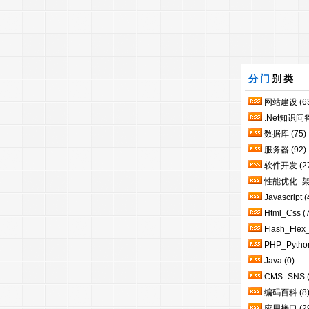
分门
别类
网站建设
(6
.Net知识问
数据库
(75)
服务器
(92)
软件开发
(2
性能优化_
Javascript
(
Html_Css
(
Flash_Flex
PHP_Pytho
Java
(0)
CMS_SNS
编码百科
(8
应用接口
(2