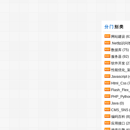
分门
别类
网站建设
(6
.Net知识问
数据库
(75)
服务器
(92)
软件开发
(2
性能优化_
Javascript
(
Html_Css
(
Flash_Flex
PHP_Pytho
Java
(0)
CMS_SNS
编码百科
(8
应用接口
(2