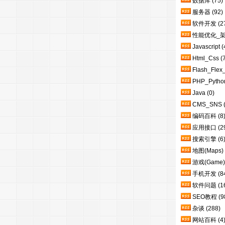
数据库
(75)
服务器
(92)
软件开发
(2
性能优化_
Javascript
(
Html_Css
(
Flash_Flex
PHP_Pytho
Java
(0)
CMS_SNS
编码百科
(8
应用接口
(2
搜索引擎
(6
地图(Maps)
游戏(Game)
手机开发
(8
软件问题
(1
SEO教程
(9
杂谈
(288)
网站百科
(4