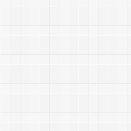
,
l
i