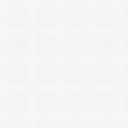
a
b
a
o
b
a
o
|
9
1
1
|