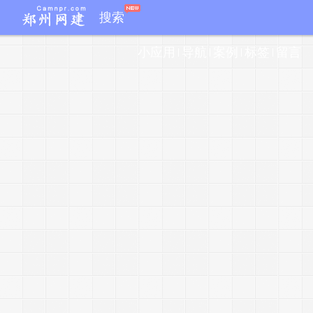
J
搜索
a
v
小应用
导航
案例
标签
留言
a
c
r
i
t
r
e