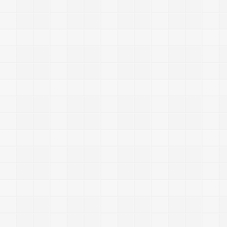
e
)
a
v
i
g
a
t
o
r
0