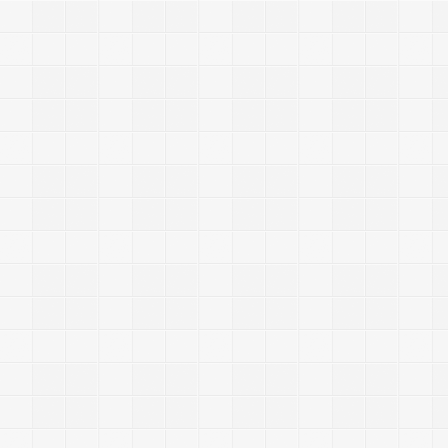
e
r
l
y
t
h
o
n
T
c
l