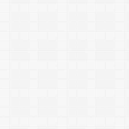
9
9
4
(
e
t
s
c
a
p