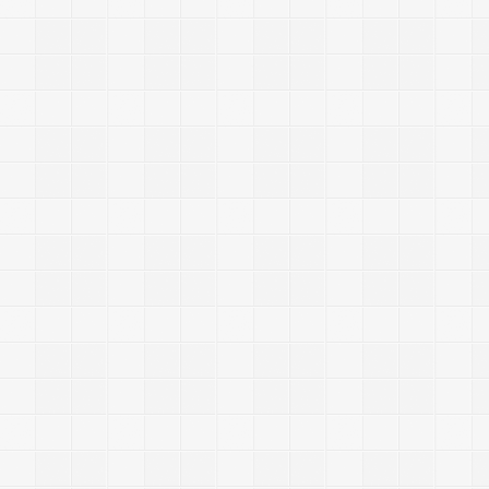
j
s
-
-