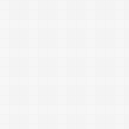
J
a
v
a
c
r
i
p