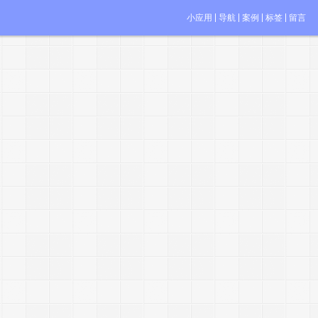
小应用
导航
案例
标签
留言
e
r
t
J