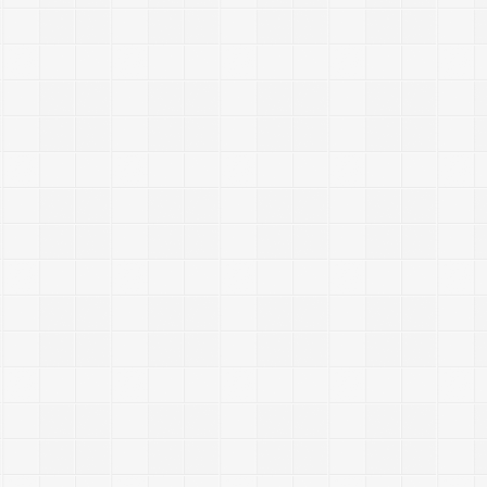
发
表
时
间
：
2
0
1
4
/
5
/
1
2
r
u