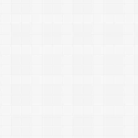
e
(
1
)
分
类
：
J
a
v
a
s
c