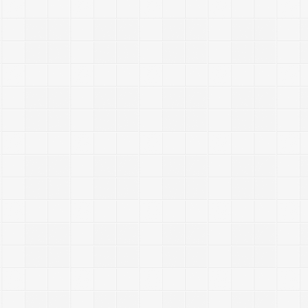
r
i
p
t
|
发
布
：
佚
名
|
查
看
：
8
9
3
|