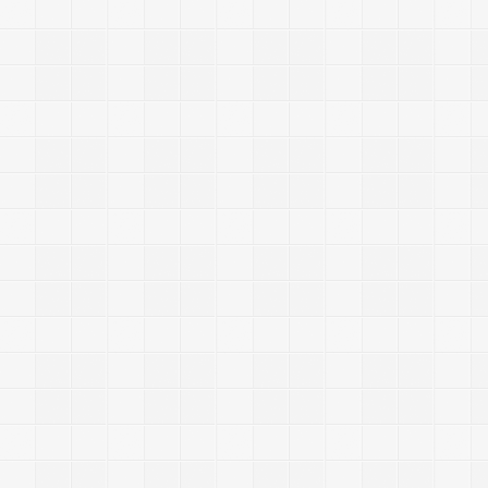
|
|
2
0
1
4
/
5