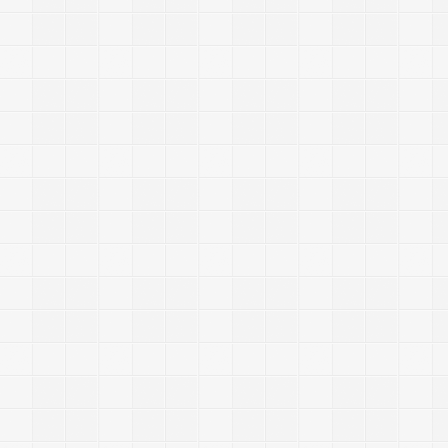
J
a
v
a
s
c
r
i
p
t
|