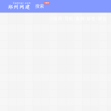
j
搜索
小应用
导航
案例
标签
留言
e
r
y
-
j