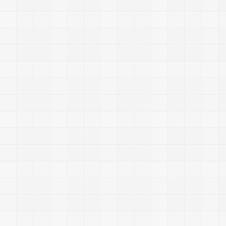
,
?
s
t