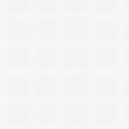
,
:
“