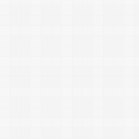
3
0
e
s
s
i
o
n
?