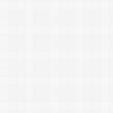
,
:
.