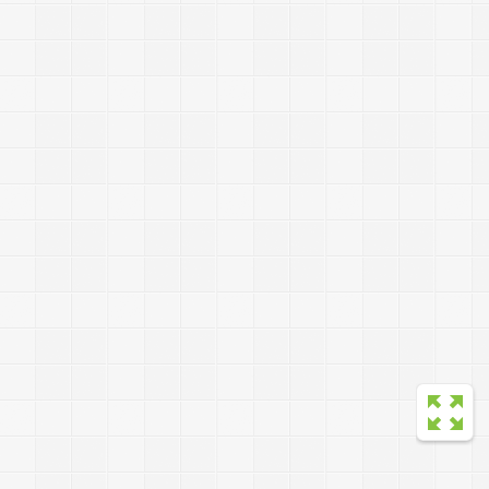
a
t
e
s
s
i
o
n