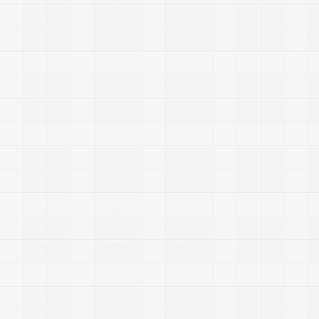
?
.
s
t
a
c
k
o
v
e
r
f