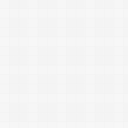
”
,
,