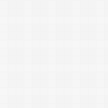
,
~
~