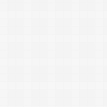
e
s
s
i
4