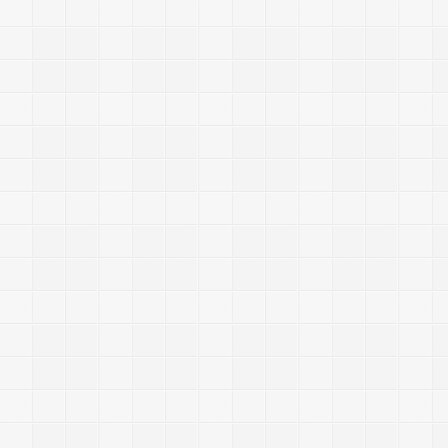
P
H
P
_
P
y
t
h
o
n
|
|