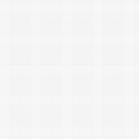
:
5
.
2
.
1
7