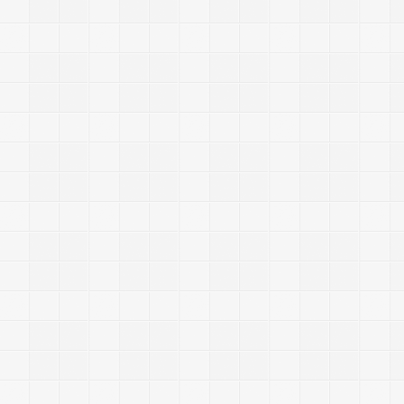
e
r
.
2
.
9