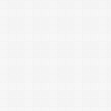
a
p
n
y
L