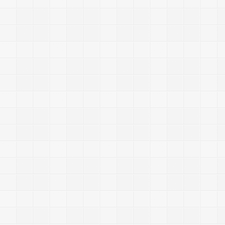
+
p
a
c
h
e
+
+
g
i
n
x