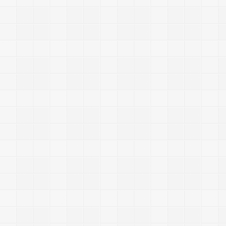
L
i
n
u
x
g
i
n
x