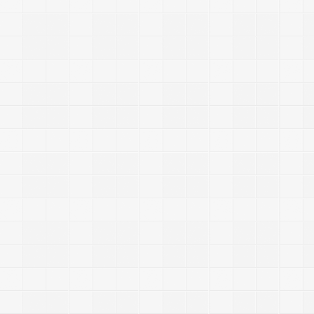
n
u
x
p
a
c
h
e
y
L