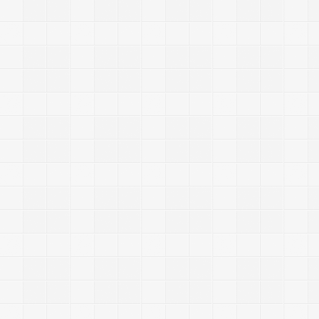
g
i
n
x