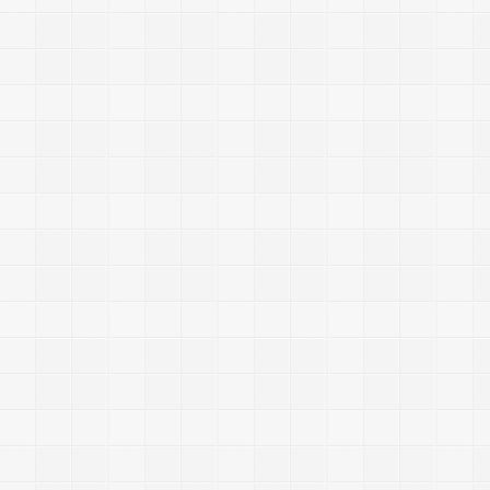
p
a
c
h
e