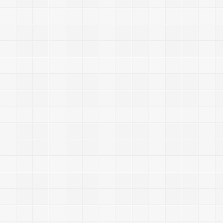
y
L
:
5
.
1
.
5