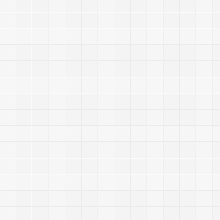
-
-
-
-