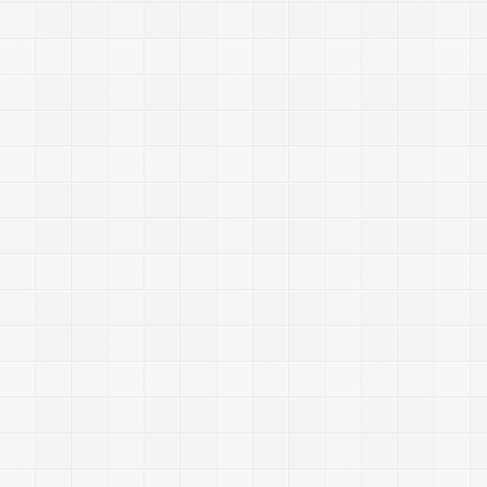
f
i
r
e
f
o
x
“