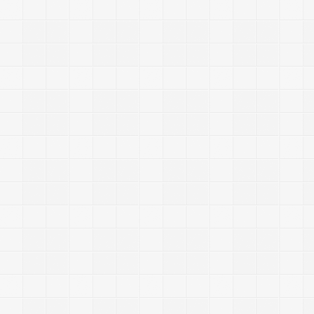
-
-
-
~
~
~
~
~
~
~
-
-
-
-
-
-