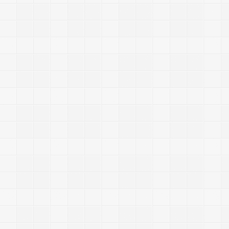
-
-
-
-
-