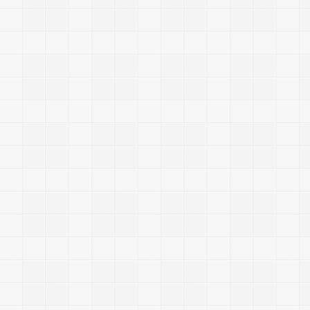
.
N
e
t
|