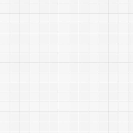
J
a
v
a
s
c
r
i
p
t
|