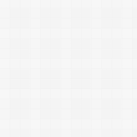
|
6
0
0
|