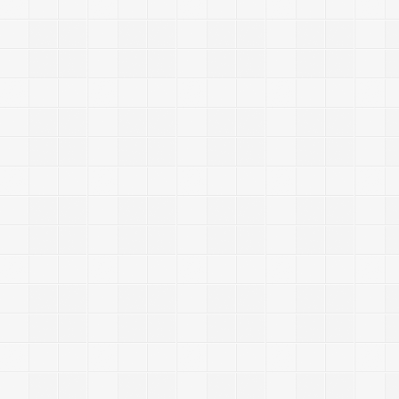
n
d
r
o
i
d
I
F