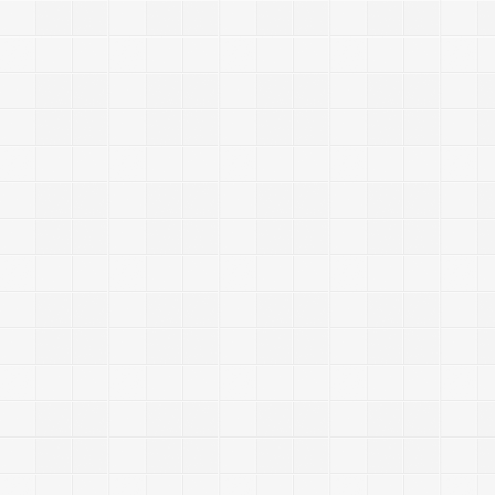
u
n
a
b
l
e