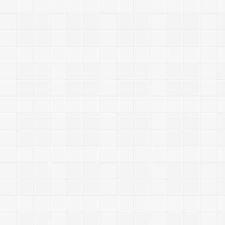
|
|
5
6
7