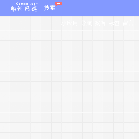
搜索
e
s
小应用
导航
案例
标签
留言
t
a
r
t
i
i
x
a
e