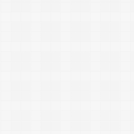
t
-
l