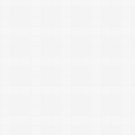
i
t
l
-
r