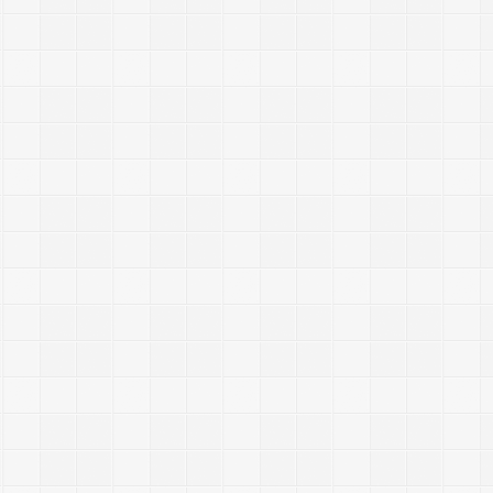
i
f
i