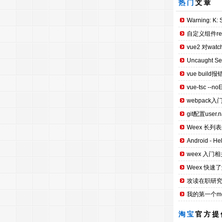
热门
文章
Warning: K: S
自定义组件re
vue2 对wat
Uncaught Secu
vue build报错：
vue-tsc --no
webpack入
git配置user.n
Weex 长列
Android - H
weex 入门相
Weex 快速
攻读在职研究
我的第一个mobi
淘宝
官方提