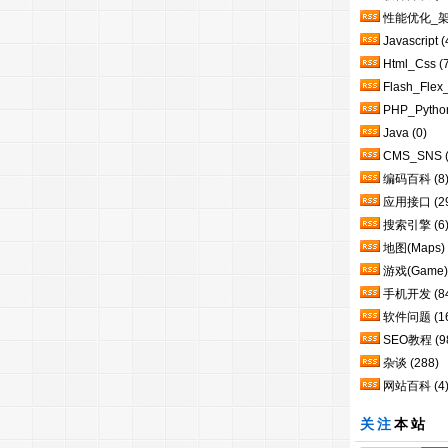
性能优化_
Javascript
(
Html_Css
(
Flash_Flex
PHP_Pytho
Java
(0)
CMS_SNS
编码百科
(8
应用接口
(2
搜索引擎
(6
地图(Maps)
游戏(Game)
手机开发
(8
软件问题
(1
SEO教程
(9
杂谈
(288)
网站百科
(4
关注
本站