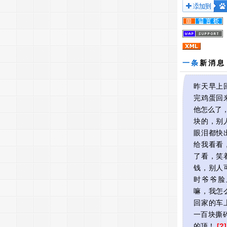
一条
新消息
昨天早上
完鸡蛋回
他怎么了，
块的，别
眼泪都快
给我看看
了看，笑
钱，别人
时爷爷脸
嘛，我怎
回家的车
一百块撕
的顶！
[?]