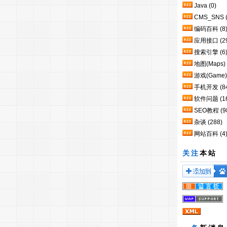
Java
(0)
CMS_SNS
编码百科
(8
应用接口
(2
搜索引擎
(6
地图(Maps)
游戏(Game)
手机开发
(8
软件问题
(1
SEO教程
(9
杂谈
(288)
网站百科
(4
关注
本站