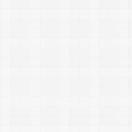
i
r
t