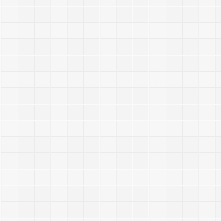
.
j
r