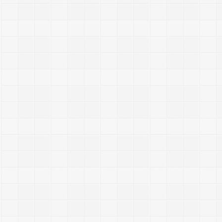
i
r
r