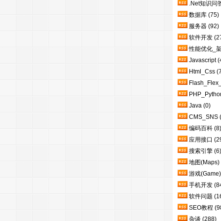
.Net知识问
数据库
(75)
服务器
(92)
软件开发
(2
性能优化_
Javascript
(
Html_Css
(
Flash_Flex
PHP_Pytho
Java
(0)
CMS_SNS
编码百科
(8
应用接口
(2
搜索引擎
(6
地图(Maps)
游戏(Game)
手机开发
(8
软件问题
(1
SEO教程
(9
杂谈
(288)