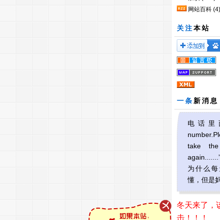
网站百科
(4
关注
本站
一条
新消息
电话里面“T
number.P
take the
again..
为什么每
懂，但是妈
冬天来了，
击！！！