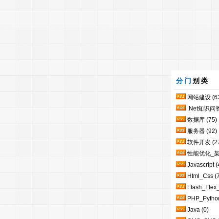
分门
别类
网站建设
(6
.Net知识问
数据库
(75)
服务器
(92)
软件开发
(2
性能优化_
Javascript
(
Html_Css
(
Flash_Flex
PHP_Pytho
Java
(0)